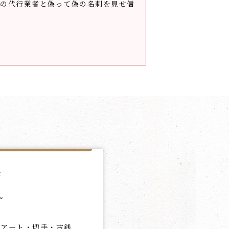
の代行業者と偽って偽の名刺を見せ信
会
す。
代アート・切手・古銭