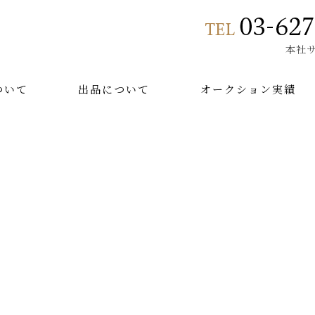
本社
ついて
出品について
オークション実績