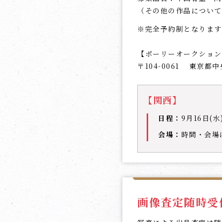
（その他の作品について
※完全予約制となります
【ポーリーオークション
〒104-0061
東京都中央
【関西】
日程：
9月16日(
会場：
時間・会場
画像査定随時受